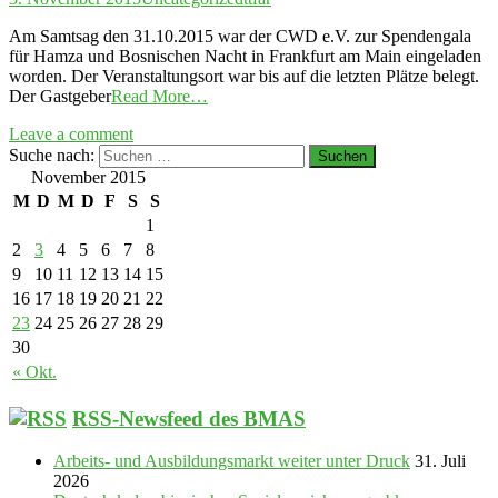
Am Samtsag den 31.10.2015 war der CWD e.V. zur Spendengala
für Hamza und Bosnischen Nacht in Frankfurt am Main eingeladen
worden. Der Veranstaltungsort war bis auf die letzten Plätze belegt.
Der Gastgeber
Read More…
Leave a comment
Suche nach:
November 2015
M
D
M
D
F
S
S
1
2
3
4
5
6
7
8
9
10
11
12
13
14
15
16
17
18
19
20
21
22
23
24
25
26
27
28
29
30
« Okt.
RSS-Newsfeed des BMAS
Arbeits- und Ausbildungsmarkt weiter unter Druck
31. Juli
2026