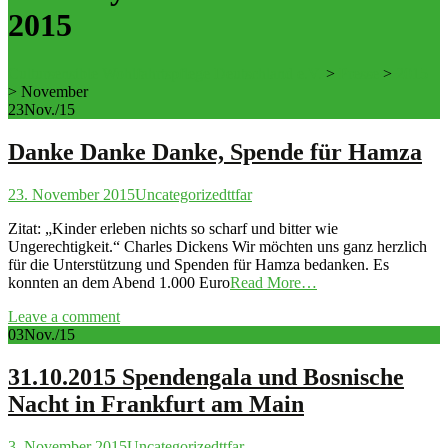
2015
Cultursensible Wohlfahrtspflege Deutschland e.V.
>
Presse
>
2015
>
November
23
Nov./15
Danke Danke Danke, Spende für Hamza
23. November 2015
Uncategorized
ttfar
Zitat: „Kinder erleben nichts so scharf und bitter wie
Ungerechtigkeit.“ Charles Dickens Wir möchten uns ganz herzlich
für die Unterstützung und Spenden für Hamza bedanken. Es
konnten an dem Abend 1.000 Euro
Read More…
Leave a comment
03
Nov./15
31.10.2015 Spendengala und Bosnische
Nacht in Frankfurt am Main
3. November 2015
Uncategorized
ttfar