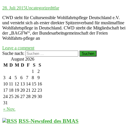
28. Juli 2015
Uncategorized
ttfar
CWD steht für Cultursensible Wohlfahrtspflege Deutschland e.V.
und versteht sich als erster direkter Spitzenverband für muslimaffine
Wohlfahrtspflege in Deutschland. CWD strebt die Mitgliedschaft bei
der „BAGFW“, der Bundesarbeitsgemeinschaft der Freien
Wohlfahrts-pflege an
Leave a comment
Suche nach:
August 2026
M
D
M
D
F
S
S
1
2
3
4
5
6
7
8
9
10
11
12
13
14
15
16
17
18
19
20
21
22
23
24
25
26
27
28
29
30
31
« Nov.
RSS-Newsfeed des BMAS